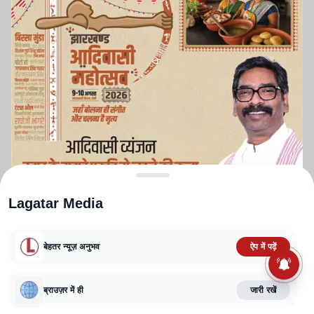
Lagatar Media
बेहतर न्यूज़ अनुभव
ऐप में पढ़ें
ABOUT US
CONTACT US
PRIVACY POLICY
TERMS AND CONDITIONS
ब्राउज़र में ही
जारी रखें
CORRECTIONS POLICY
EDITORIAL GUIDELINES
FACT CHECKING POLICY
Copyright
2025-2026
Lagatar Media Pvt. Ltd.