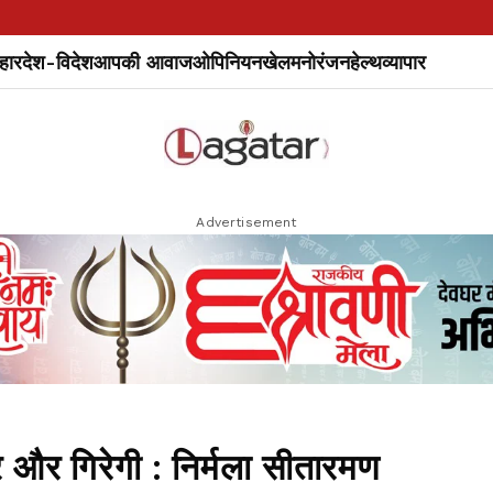
हार
देश-विदेश
आपकी आवाज
ओपिनियन
खेल
मनोरंजन
हेल्थ
व्यापार
Advertisement
दर और गिरेगी : निर्मला सीतारमण