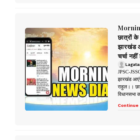
Mornin
छात्रों 
झारखंड आ
चर्चा नही
Lagata
JPSC-JSSC व
झारखंड आएंग
राहुल।। छात
विधानसभा क
Continue 