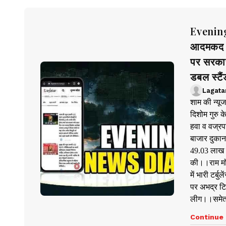
Evening
आदमकद प
पर सरका
डबल स्टै
Lagata
शाम की न्य
दिशोम गुरु क
हवा व वज्रप
बाजार दुकान
49.03 लाख क
की।।राम मंद
में भारी टर
पर अभद्र टि
लीग।।समेत 
Continue 