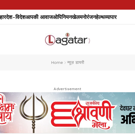
हार
देश-विदेश
आपकी आवाज
ओपिनियन
खेल
मनोरंजन
हेल्थ
व्यापार
Home
न्यूज़ डायरी
Advertisement