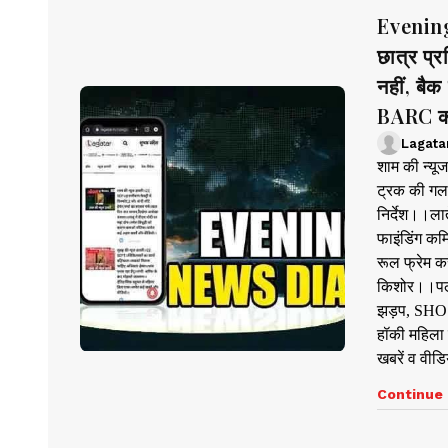
Evenin
छात्र प्
नहीं, बै
BARC का
Lagata
शाम की न्य
ट्रक की गलत
निर्देश।।ला
फाइंडिंग कम
रूल फ्रेम क
किशोर।।पलाम
झड़प, SHO 
हॉकी महिला
खबरें व वी
Continue 