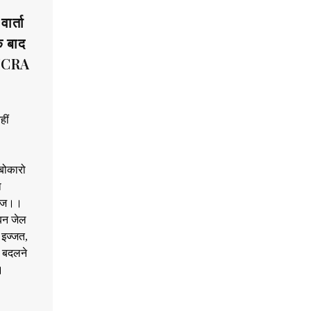
र्ता
े बाद
 FCRA
हीं
।बोकारो
ा
रिज।।
 बन जेल
 इज्जत,
स बदलने
।