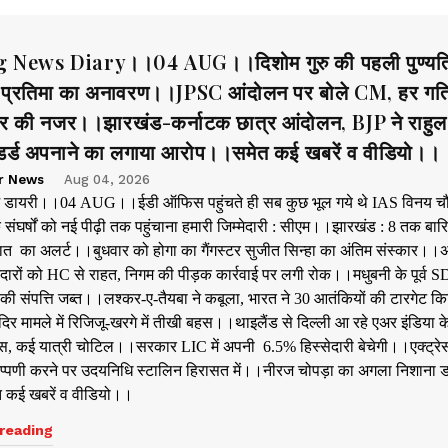
 News Diary।।04 AUG।।दिशोम गुरु की पहली पुण्यत
्रतिमा का अनावरण।।JPSC आंदोलन पर बोले CM, हर गति
र की नजर।।झारखंड-कर्नाटक छात्र आंदोलन, BJP ने राहुल
ंडर्ड अपनाने का लगाया आरोप।।समेत कई खबरें व वीडियो।।
r News
Aug 04, 2026
ूज डायरी।।04 AUG।।ईडी ऑफिस पहुंचते ही सब कुछ भूल गये थे IAS विनय च
े संघर्षों को नई पीढ़ी तक पहुंचाना हमारी जिम्मेदारी : सीएम।।झारखंड : 8 तक बार
ात का अलर्ट।।बुधवार को होगा का गैंगस्टर सुजीत सिन्हा का अंतिम संस्कार।।
दारों को HC से राहत, निगम की पीड़क कार्रवाई पर लगी रोक।।मधुबनी के पूर्व 
ी संपत्ति जब्त।।लश्कर-ए-तैयबा ने कबूला, भारत ने 30 आतंकियों की टारगेट कि
िर मामले में रिजिजू-खरगे में तीखी बहस।।थाइलैंड से दिल्ली आ रहे एअर इंडिया क
्बुलेंस, कई यात्री चोटिल।।सरकार LIC में अपनी 6.5% हिस्सेदारी बेचेगी।।एक्ट्रेस
प्पणी करने पर उदयनिधि स्टालिन हिरासत में।।नीरज चोपड़ा का अगला निशाना 
कई खबरें व वीडियो।।
reading