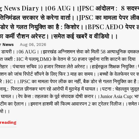
g News Diary।।06 AUG।।JPSC आंदोलन : 8 सदस्
रतिनिमंडल सरकार से करेगा वार्ता।।JPSC का मामला पेपर ली
क डोर से गलत नियुक्ति का है : किशोर।।BPSC AEDO पेपर 
 कर्मी रौशन अरेस्ट।।समेत कई खबरें व वीडियो।।
r News
Aug 06, 2026
ूज डायरी।।06 AUG।।झारखंड अग्निशमन सेवा को मिली 58 अत्याधुनिक दम
 जब्ती : HC ने पलामू DMO के वेतन से 50 हजार जुर्माना राशि काटने का दिया
तेहार : पंचायत सचिव 10 हजार रिश्वत लेते अरेस्ट।।हाईस्कूल शिक्षक नियुक्ति : 
िशन को जांच रिपोर्ट सौंपने के लिए फिर 3 माह का समय।।बच्चों के वेलफेयर पर
रे : HC।।JPSC का मामला पेपर लीक का नहीं, बैक डोर से गलत नियुक्ति का है :
ू : पिस्टल छीनकर भाग रहे आरोपी में मुठभेड़ में घायल।।पटना : चेहल्लुम जुलूस 
घायल।।रेप केस : तहलका के पूर्व संपादक दोषी करार।।Junior Asia Cup: भ
 टीम का ऐलान।।इमरान हाशमी की फिल्म आवारपन 2 का ट्रेलर रिलीज।।समेत
डियो।।
reading