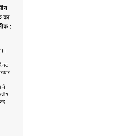
यीय
क का
लीक :
कल।।
फैक्ट
 सरकार
में
ारतीय
 कई