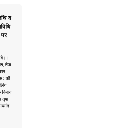
िथि व
विधि
 पर
ौबे।।
िश, तेज
अपर
SDO की
लिंग
े विमान
 तृषा
डायमंड