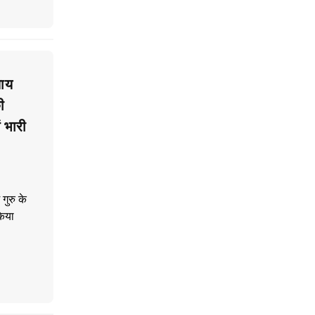
ाय
ी
 भारी
गुरु के
किया