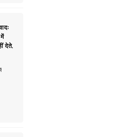
ादः
ें
 देते,
ं