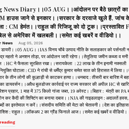
 News Diary।।05 AUG।।आंदोलन पर बैठे छात्रों का वा
M हाउस जाने से इनकार।।सरकार के दरवाजे खुले हैं, जांच क
ला : CM हेमंत।।राहुल की रिजिजू को दो टूक।।प्रस्तावित
िल से अमेरिका में खलबली।।समेत कई खबरें व वीडियो।।
r News
Aug 05, 2026
ूज डायरी।।05 AUG।।IAS विनय चौबे उत्पाद नीति के सलाहकार को पर्सनली न
ंद्र महतो ने अनशन तोड़ा, पर आंदोलन जारी रहेगा।।तेतुलिया जमीन कब्जा व मनी
केस : HC ने फैसला सुरक्षित रखा।।सरायकेला : 22 लाख के तीन इनामी नक्सली
युक्ति घोटाला : CID ने रांची से धर्मेंद्र कुमार समेत सात को हिरासत में लिया।
वार के तीन लोगों की कुल्हाड़ी से काटकर हत्या।।धनबाद : तीसरी बार बारिश में बह
 का डायवर्सन।।अवैध बुलडोजर कार्रवाई पर राज्य सरकार की अपील HC से खा
परेशन प्रहार, 1 माह में 375 किलो गांजा जब्त, 19 अरेस्ट।।बिहार : मंत्री का PA
न कर कैदी की शिफ्टिंग का बनाया दबाव।।NJA की गाइडलाइन : अदालतें हवस,
ब्दों का इस्तेमाल न करें।।संसदीय समिति की मेटा को चेतावनी।।देश का इतिहा
कोशिश : राहुल।।लॉकअप 2 का ग्रैंड फिनाले आज।।समेत कई खबरें व वीडियो।
reading