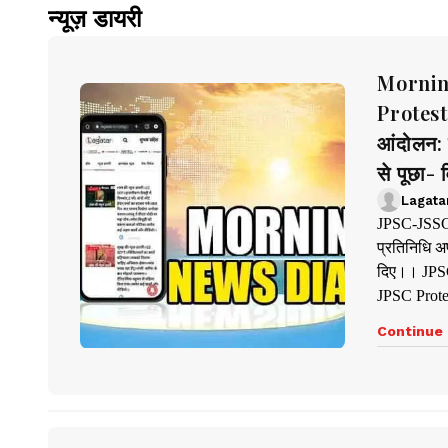
न्यूज़ डायरी
Mornin
Protest:
आंदोलन: 
से पूछा-
Lagata
JPSC-JSSC P
प्रतिनिधि अ
दिए।। JPSC
JPSC Protes
Continue 