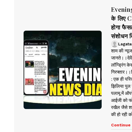
Evening
के लिए C
होगा फैस
संशोधन ब
Lagata
शाम की न्य
जानते।।देवे
लॉन्ड्रिंग 
गिरफ्तार।।नि
: एक ही परि
झिलिया पुल
पलामू में ऑ
आईजी को फो
रखैल जैसे श
की हो रही 
Continue 