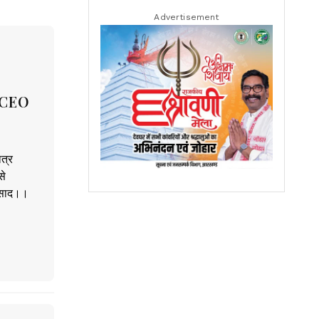
Advertisement
े CEO
त्र
से
रसाद।।