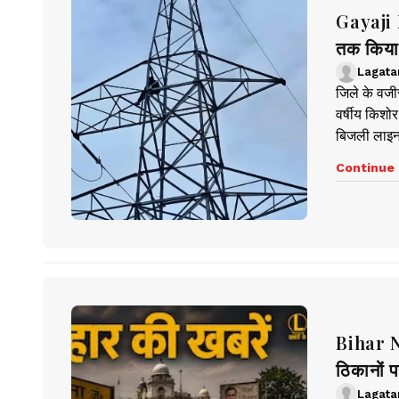
Gayaji N
तक किया 
Lagata
जिले के वजी
वर्षीय किशो
बिजली लाइन 
Continue 
Bihar Ne
ठिकानों 
Lagata