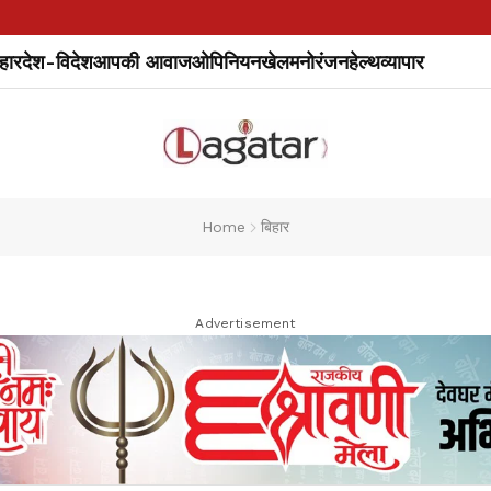
हार
देश-विदेश
आपकी आवाज
ओपिनियन
खेल
मनोरंजन
हेल्थ
व्यापार
Home
बिहार
Advertisement