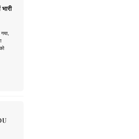
 भारी
ो गया,
ा
 को
EOU