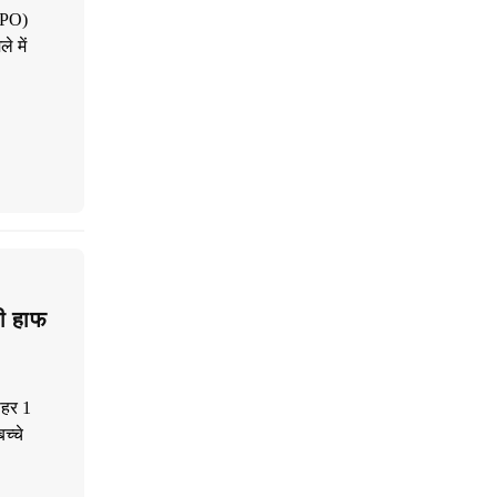
DPO)
े में
भी हाफ
पहर 1
च्चे