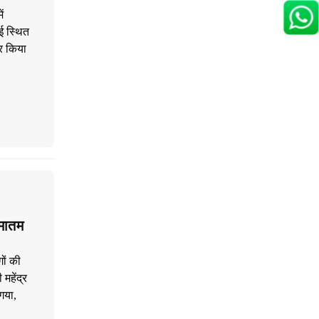
ं
बई स्थित
ार किया
मातम
ों की
महेंद्र
गया,