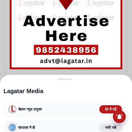
Lagatar Media
बेहतर न्यूज़ अनुभव
ऐप में पढ़ें
ABOUT US
CONTACT US
PRIVACY POLICY
TERMS AND CONDITIONS
ब्राउज़र में ही
जारी रखें
CORRECTIONS POLICY
EDITORIAL GUIDELINES
FACT CHECKING POLICY