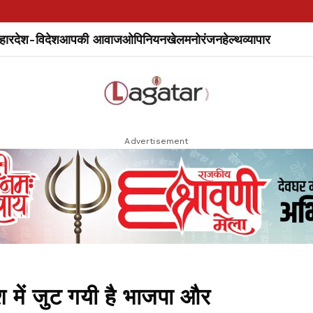
हार
देश-विदेश
आपकी आवाज
ओपिनियन
खेल
मनोरंजन
हेल्थ
व्यापार
Advertisement
 में जुट गयी है भाजपा और