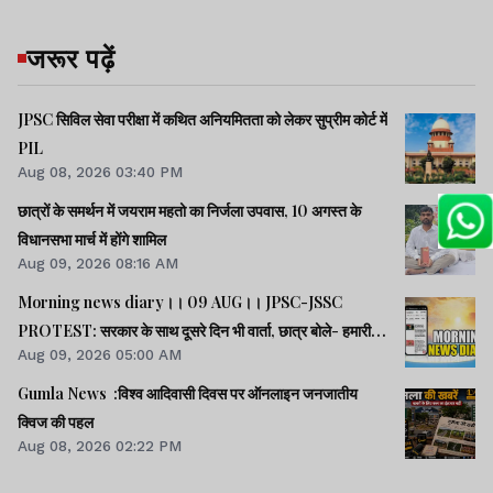
जरूर पढ़ें
JPSC सिविल सेवा परीक्षा में कथित अनियमितता को लेकर सुप्रीम कोर्ट में
PIL
Aug 08, 2026 03:40 PM
छात्रों के समर्थन में जयराम महतो का निर्जला उपवास, 10 अगस्त के
विधानसभा मार्च में होंगे शामिल
Aug 09, 2026 08:16 AM
Morning news diary।। 09 AUG।। JPSC-JSSC
PROTEST: सरकार के साथ दूसरे दिन भी वार्ता, छात्र बोले- हमारी
Aug 09, 2026 05:00 AM
बातें सुनी गईं।। छात्रों के समर्थन में उतरी भाजपा, 10 को विधानसभा
घेराव।। भारत सहित 5 देशों पर 100% टैरिफ लगानेवाला बिल US
Gumla News :विश्व आदिवासी दिवस पर ऑनलाइन जनजातीय
सीनेट से पास।। समेत कई खबरें व वीडियो.
क्विज की पहल
Aug 08, 2026 02:22 PM