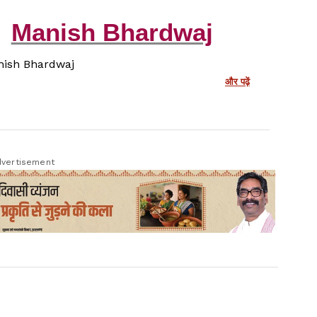
Manish Bhardwaj
ish Bhardwaj
और पढ़ें
vertisement