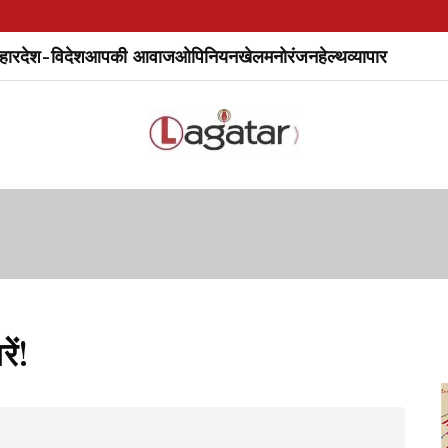
हार
देश-विदेश
आपकी आवाज
ओपिनियन
खेल
मनोरंजन
हेल्थ
व्यापार
ें!