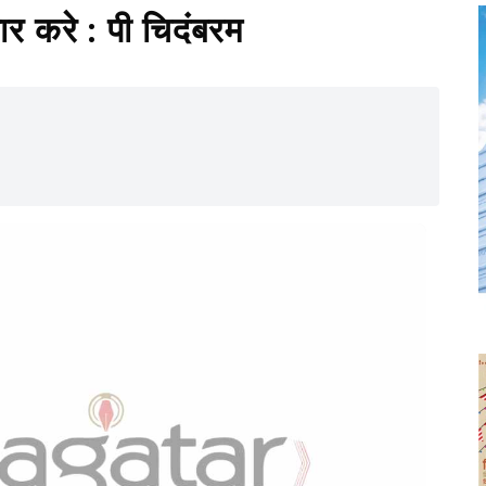
र करे : पी चिदंबरम