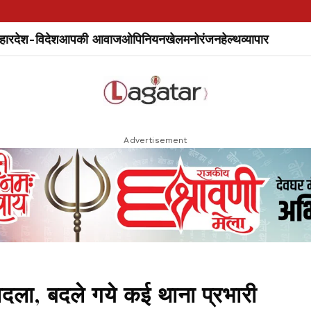
हार
देश-विदेश
आपकी आवाज
ओपिनियन
खेल
मनोरंजन
हेल्थ
व्यापार
Advertisement
दला, बदले गये कई थाना प्रभारी