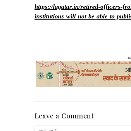
https://lagatar.in/retired-officers-f
institutions-will-not-be-able-to-publ
A
Leave a Comment