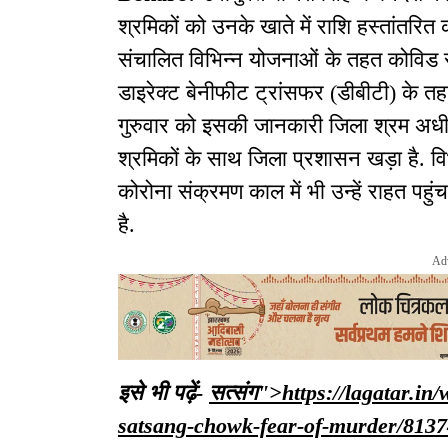
श्रमिकों को उनके खाते में राशि हस्तांतरित क
संचालित विभिन्न योजनाओं के तहत कोविड 
डाइरेक्ट बेनीफीट ट्रांसफर (डीबीटी) के तहत
गुरुवार को इसकी जानकारी जिला श्रम अधीक्षक 
श्रमिकों के साथ जिला प्रशासन खड़ा है. वि
कोरोना संक्रमण काल में भी उन्हें राहत प
है.
Ad
इसे भी पढ़ें-
सत्संग">https://lagatar.i
satsang-chowk-fear-of-murder/813