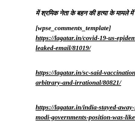
में श्रमिक नेता के बहन की हत्या के मामले 
[wpse_comments_template]
https://lagatar.in/covid-19-us-epide
leaked-email/81019/
https://lagatar.in/sc-said-vaccinatio
arbitrary-and-irrational/80821/
https://lagatar.in/india-stayed-away
modi-governments-position-was-lik