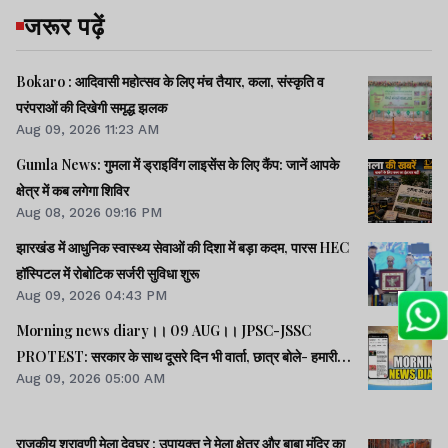
जरूर पढ़ें
Bokaro : आदिवासी महोत्सव के लिए मंच तैयार, कला, संस्कृति व
परंपराओं की दिखेगी समृद्ध झलक
Aug 09, 2026 11:23 AM
Gumla News: गुमला में ड्राइविंग लाइसेंस के लिए कैंप: जानें आपके
क्षेत्र में कब लगेगा शिविर
Aug 08, 2026 09:16 PM
झारखंड में आधुनिक स्वास्थ्य सेवाओं की दिशा में बड़ा कदम, पारस HEC
हॉस्पिटल में रोबोटिक सर्जरी सुविधा शुरू
Aug 09, 2026 04:43 PM
Morning news diary।। 09 AUG।। JPSC-JSSC
PROTEST: सरकार के साथ दूसरे दिन भी वार्ता, छात्र बोले- हमारी
Aug 09, 2026 05:00 AM
बातें सुनी गईं।। छात्रों के समर्थन में उतरी भाजपा, 10 को विधानसभा
घेराव।। भारत सहित 5 देशों पर 100% टैरिफ लगानेवाला बिल US
सीनेट से पास।। समेत कई खबरें व वीडियो.
राजकीय श्रावणी मेला देवघर : उपायुक्त ने मेला क्षेत्र और बाबा मंदिर का