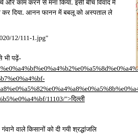
हुंचे और काम करने से मना किया. इसी बीच विवाद में
ल कर दिया. आनन फानन में बबलू को अस्पताल ले
2020/12/111-1.jpg"
भी पढ़ें-
0%a4%a6%e0%a4%bf%e0%a4%b2%e0%a5%8d%e0%a4
b7%e0%a4%bf-
a8%e0%a5%82%e0%a4%a8%e0%a5%8b%e0%a
%e0%a4%bf/11103/">दिल्ली
न गंवाने वाले किसानों को दी गयी श्रद्धांजलि