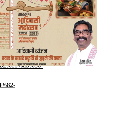
%b2%e0%a5%80-
4%82-