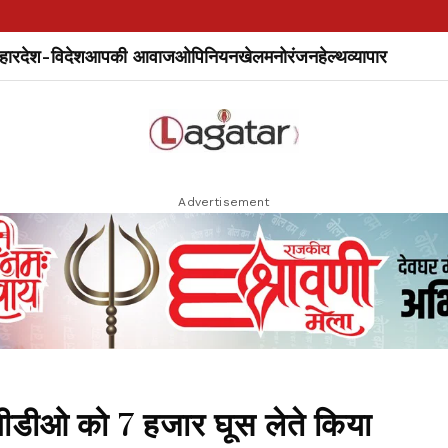
हार
देश-विदेश
आपकी आवाज
ओपिनियन
खेल
मनोरंजन
हेल्थ
व्यापार
Advertisement
बीडीओ को 7 हजार घूस लेते किया