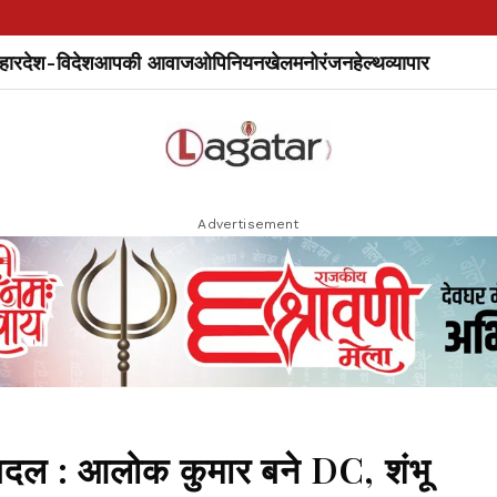
हार
देश-विदेश
आपकी आवाज
ओपिनियन
खेल
मनोरंजन
हेल्थ
व्यापार
Advertisement
रबदल : आलोक कुमार बने DC, शंभू