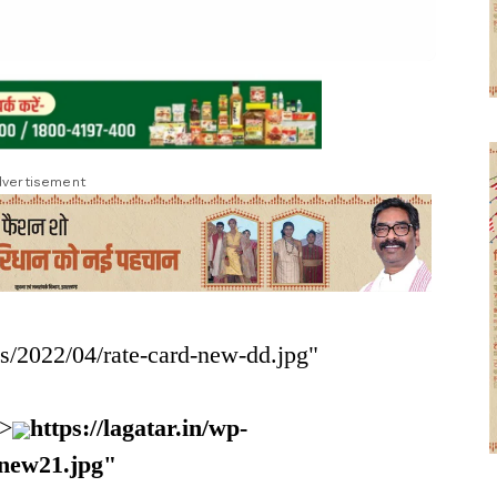
vertisement
ds/2022/04/rate-card-new-dd.jpg"
/>
https://lagatar.in/wp-
-new21.jpg"