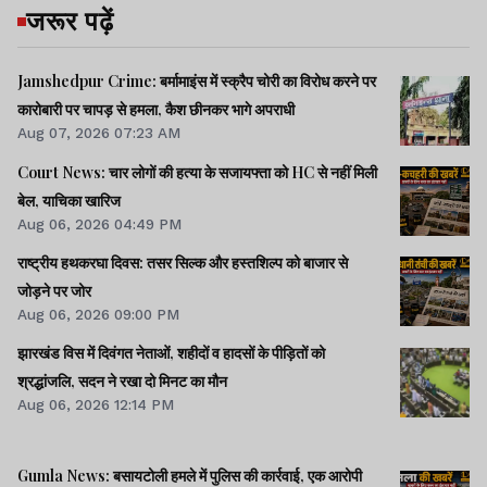
जरूर पढ़ें
Lagatar Media की यह खबर आपको कैसी लगी.
Jamshedpur Crime: बर्मामाइंस में स्क्रैप चोरी का विरोध करने पर
कारोबारी पर चापड़ से हमला, कैश छीनकर भागे अपराधी
नीचे दिए गए कमेंट बॉक्स में अपनी राय साझा करें.
Aug 07, 2026 07:23 AM
Court News: चार लोगों की हत्या के सजायफ्ता को HC से नहीं मिली
बेल, याचिका खारिज
Aug 06, 2026 04:49 PM
राष्ट्रीय हथकरघा दिवस: तसर सिल्क और हस्तशिल्प को बाजार से
जोड़ने पर जोर
Aug 06, 2026 09:00 PM
झारखंड विस में दिवंगत नेताओं, शहीदों व हादसों के पीड़ितों को
श्रद्धांजलि, सदन ने रखा दो मिनट का मौन
Aug 06, 2026 12:14 PM
Gumla News: बसायटोली हमले में पुलिस की कार्रवाई, एक आरोपी