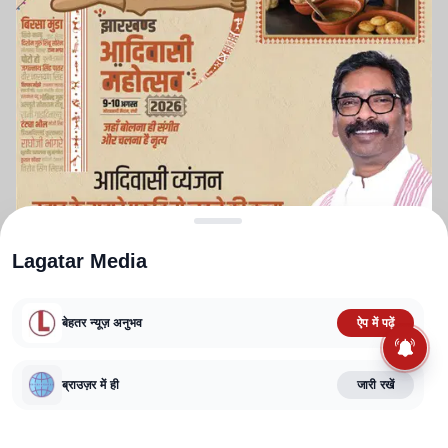
Lagatar Media
बेहतर न्यूज़ अनुभव
ऐप में पढ़ें
ABOUT US
CONTACT US
PRIVACY POLICY
TERMS AND CONDITIONS
CORRECTIONS POLICY
EDITORIAL GUIDELINES
FACT CHECKING POLICY
ब्राउज़र में ही
जारी रखें
Copyright
2025-2026
Lagatar Media Pvt. Ltd.