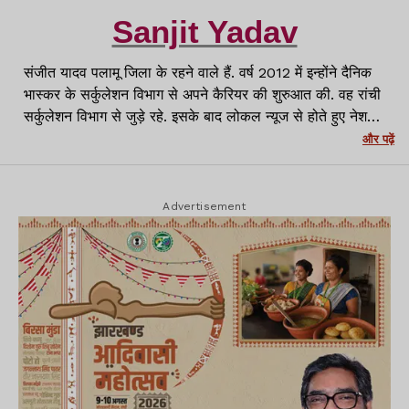
Sanjit Yadav
संजीत यादव पलामू जिला के रहने वाले हैं. वर्ष 2012 में इन्होंने दैनिक
भास्कर के सर्कुलेशन विभाग से अपने कैरियर की शुरुआत की. वह रांची
सर्कुलेशन विभाग से जुड़े रहे. इसके बाद लोकल न्यूज से होते हुए नेशनल
मीडिया प्लेटफॉर्म्स जैसे APN News, News11 और NewsWing
और पढ़ें
से जुड़कर काम किया. पलामू से Lagatar Media के Lagatar
News के लिए पलामू जिला में ब्यूरो चीफ के रूप में जिम्मेदारी निभायी.
वर्तमान में रांची में लगातार न्यूज़ के साथ वर्तमान में क्राइम रिपोर्टर के
Advertisement
रूप में कार्यरत हूं.