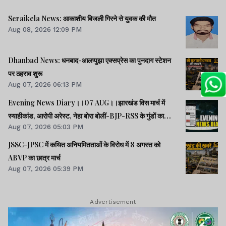
Seraikela News: आकाशीय बिजली गिरने से युवक की मौत
Aug 08, 2026 12:09 PM
Dhanbad News: धनबाद-आलप्पुझा एक्सप्रेस का पुनदाग स्टेशन
पर ठहराव शुरू
Aug 07, 2026 06:13 PM
Evening News Diary।।07 AUG।।झारखंड विस मार्च में
स्याहीकांड, आरोपी अरेस्ट, नेहा बोरा बोलीं-BJP-RSS के गुंडों का
Aug 07, 2026 05:03 PM
काम।।आंदोलनरत छात्रों की समस्याओं को समझना चाहती सरकार:
CM।।छात्रों से मिले SDO, वार्ता की उम्मीद।।40 साल बाद बोफोर्स
JSSC-JPSC में कथित अनियमितताओं के विरोध में 8 अगस्त को
केस बंद।।समेत कई खबरें व वीडियो।।
ABVP का छात्र मार्च
Aug 07, 2026 05:39 PM
Advertisement