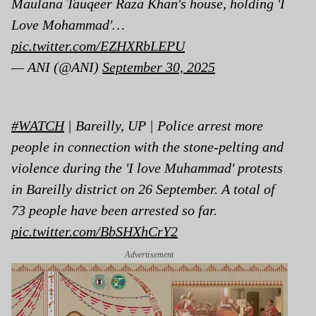
Maulana Tauqeer Raza Khan's house, holding 'I
Love Mohammad'…
pic.twitter.com/EZHXRbLEPU
— ANI (@ANI)
September 30, 2025
#WATCH
| Bareilly, UP | Police arrest more
people in connection with the stone-pelting and
violence during the 'I love Muhammad' protests
in Bareilly district on 26 September. A total of
73 people have been arrested so far.
pic.twitter.com/BbSHXhCrY2
Advertisement