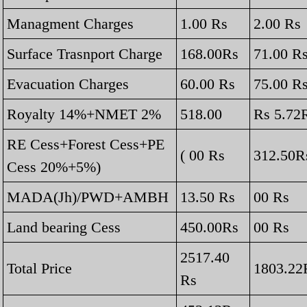
Managment Charges
1.00 Rs
2.00 Rs
Surface Trasnport Charge
168.00Rs
71.00 R
Evacuation Charges
60.00 Rs
75.00 R
Royalty 14%+NMET 2%
518.00
Rs 5.72
RE Cess+Forest Cess+PE
( 00 Rs
312.50R
Cess 20%+5%)
MADA(Jh)/PWD+AMBH
13.50 Rs
00 Rs
Land bearing Cess
450.00Rs
00 Rs
2517.40
Total Price
1803.22
Rs