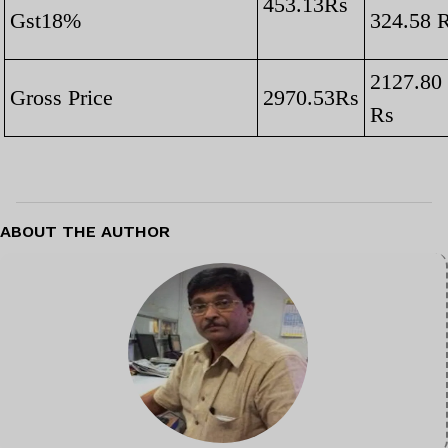
453.13Rs
Gst18%
324.58 
2127.80
Gross Price
2970.53Rs
Rs
ABOUT THE AUTHOR