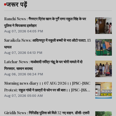
जरूर पढ़ें
Ranchi News : गैंगस्टर प्रिंस खान के गुर्गे राणा राहुल सिंह के घर
पुलिस ने चिपकाया इश्तेहार
Aug 07, 2026 04:05 PM
Saraikela News: आदित्यपुर में स्कूली बच्चों से भरा ऑटो पलटा, 13
घायल
Aug 07, 2026 04:13 PM
Latehar News : माओवादी रवींद्र गंझू के घर चोरी मामले में दो
गिरफ्तार, सामान बरामद
Aug 06, 2026 06:24 PM
Morning news diary।। 07 AUG 2026।। JPSC-JSSC
Protest: राहुल गांधी ने छात्रों से फोन पर की बात।। JPSC-JSSC
Aug 07, 2026 05:00 AM
आंदोलन: छात्र प्रतिनिधि अपनी मांगों पर अड़े।। ACB ने नेक्सजेन के
CEO से पूछा- विनय चौबे को कितने पैसे दिए।। समेत कई खबरें व
वीडियो.
Giridih News : गिरिडीह पुलिस को मिले 32 नए वाहन, डीसी-एसपी