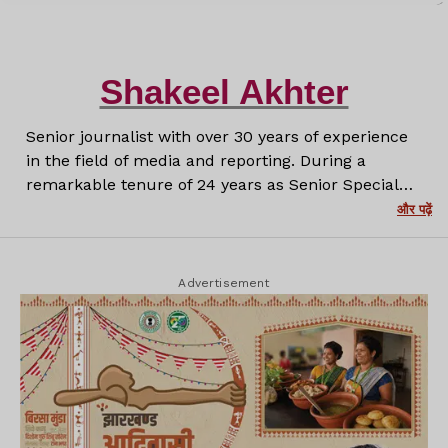
Shakeel Akhter
Senior journalist with over 30 years of experience
in the field of media and reporting. During a
remarkable tenure of 24 years as Senior Special
Correspondent at Prabhat Khabar, I have covered a
और पढ़ें
wide range of stories with depth, honesty and a
firm commitment to truth. Now with Lagatar
Media, I continue to create insightful and
Advertisement
impactful journalism that informs and engages
readers.