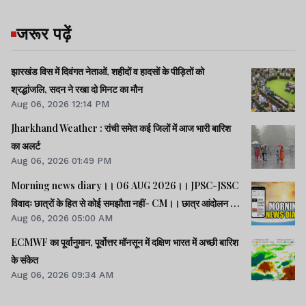
जरूर पढ़ें
झारखंड विस में दिवंगत नेताओं, शहीदों व हादसों के पीड़ितों को
श्रद्धांजलि, सदन ने रखा दो मिनट का मौन
Aug 06, 2026 12:14 PM
Jharkhand Weather : रांची समेत कई जिलों में आज भारी बारिश
का अलर्ट
Aug 06, 2026 01:49 PM
Morning news diary।। 06 AUG 2026।। JPSC-JSSC
विवादः छात्रों के हित से कोई समझौता नहीं- CM।। छात्र आंदोलन के
Aug 06, 2026 05:00 AM
समर्थन में झारखंड आएंगे अभिजीत दीपके।। जब तक अमित शाह सदन
में जवाब नहीं देते, चर्चा नहीं होगीः राहुल।। समेत कई खबरें व वीडियो.
ECMWF का पूर्वानुमान, पूर्वोत्तर मॉनसून में दक्षिण भारत में अच्छी बारिश
के संकेत
Aug 06, 2026 09:34 AM