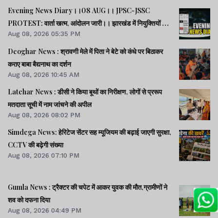
Evening News Diary।।08 AUG।। JPSC-JSSC
PROTEST: वार्ता खत्म, आंदोलन जारी।। झारखंड में नियुक्तियों में
Aug 08, 2026 05:35 PM
भ्रष्टाचार-01: विधानसभा से हुई शुरूआत।। महिला आरक्षण कानून
लागू में देर क्यों -राहुल।। समेत अन्य खबरें व वीडियो।।
Deoghar News : श्रावणी मेले में पिता ने बेटे को कंधे पर बिठाकर
कराए बाबा बैद्यनाथ का दर्शन
Aug 08, 2026 10:45 AM
Latehar News : डीसी ने किया बूथों का निरीक्षण, लोगों से प्ररूप
मतदाता सूची में नाम जांचने की अपील
Aug 08, 2026 08:02 PM
Simdega News: हेरिटेज सेंटर सह म्यूजियम की बढ़ाई जाएगी सुरक्षा,
CCTV की बढ़ेगी संख्या
Aug 08, 2026 07:10 PM
Gumla News : ट्रैक्टर की चपेट में आकर युवक की मौत,ग्रामीणों ने
शव को दफना दिया
Aug 08, 2026 04:49 PM