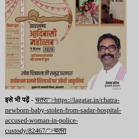
इसे भी पढ़ें -
चतरा">https://lagatar.in/chatra-
newborn-baby-stolen-from-sadar-hospital-
accused-woman-in-police-
custody/82467/">चतरा