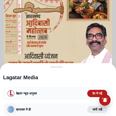
Lagatar Media
बेहतर न्यूज़ अनुभव
ऐप में पढ़ें
ABOUT US
CONTACT US
PRIVACY POLICY
TERMS AND CONDITIONS
CORRECTIONS POLICY
EDITORIAL GUIDELINES
FACT CHECKING POLICY
ब्राउज़र में ही
जारी रखें
Copyright
2025-2026
Lagatar Media Pvt. Ltd.