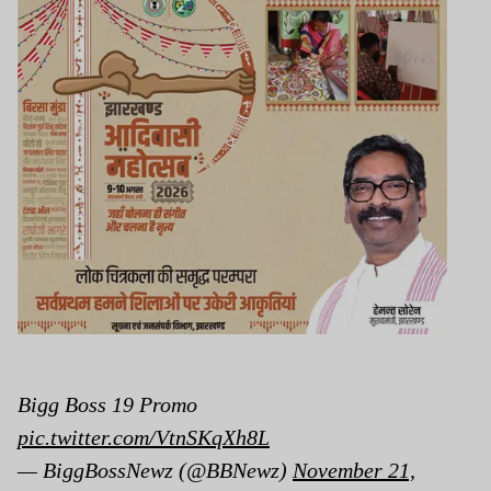
Bigg Boss 19 Promo
pic.twitter.com/VtnSKqXh8L
— BiggBossNewz (@BBNewz)
November 21,