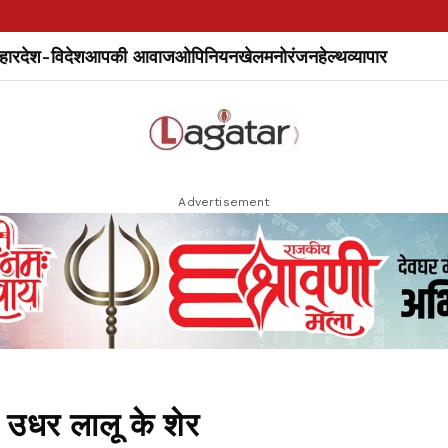
हार
देश-विदेश
आपकी आवाज
ओपिनियन
खेल
मनोरंजन
हेल्थ
व्यापार
Advertisement
 उधर लालू के शेर