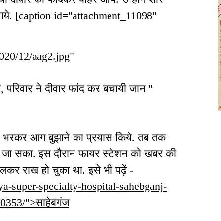
 गये. [caption id="attachment_11098"
2020/12/aag2.jpg"
ग, परिवार ने दीवार फांद कर बचायी जान "
 पानी भरकर आग बुझाने का प्रयास किये. तब तक
या जा सका. इस दौरान फायर स्टेशन को खबर की
कर राख हो चुका था. इसे भी पढ़ें -
urya-super-specialty-hospital-sahebganj-
10353/">साहेबगंज