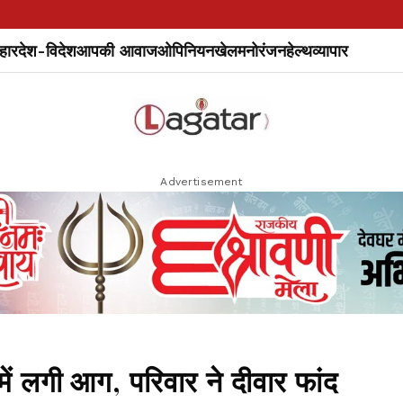
हार
देश-विदेश
आपकी आवाज
ओपिनियन
खेल
मनोरंजन
हेल्थ
व्यापार
Advertisement
ें लगी आग, परिवार ने दीवार फांद