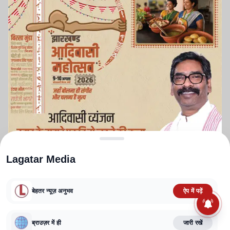
Lagatar Media
बेहतर न्यूज़ अनुभव
ऐप में पढ़ें
ABOUT US
CONTACT US
PRIVACY POLICY
TERMS AND CONDITIONS
ब्राउज़र में ही
जारी रखें
CORRECTIONS POLICY
EDITORIAL GUIDELINES
FACT CHECKING POLICY