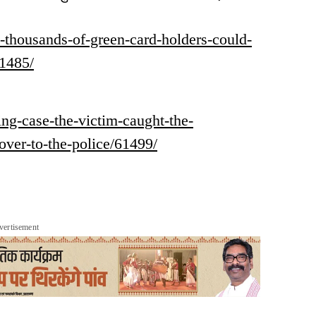
an-thousands-of-green-card-holders-could-
61485/
ping-case-the-victim-caught-the-
ver-to-the-police/61499/
vertisement