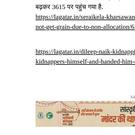
बढ़कर 3615 पर पहुंच गया है.
https://lagatar.in/seraikela-kharsaw
not-get-grain-due-to-non-allocation/
https://lagatar.in/dileep-naik-kidnap
kidnappers-himself-and-handed-him-o
Ad