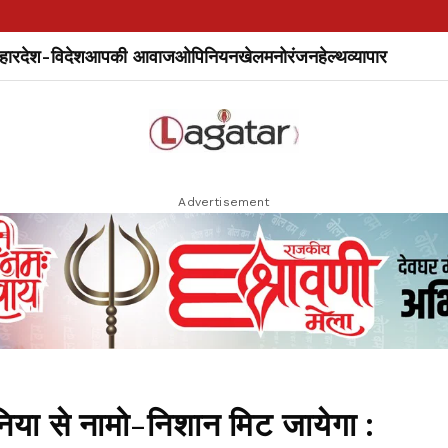
हार
देश-विदेश
आपकी आवाज
ओपिनियन
खेल
मनोरंजन
हेल्थ
व्यापार
Advertisement
या से नामो-निशान मिट जायेगा :