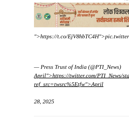
">https://t.co/EjV8hbTC4H">pic.twitt
— Press Trust of India (@PTI_News)
April">https://twitter.com/PTI_News/
ref_src=twsrc%5Etfw">April
28, 2025