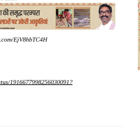
er.com/EjV8hbTC4H
status/1916677998256030091?