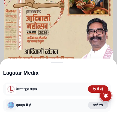
Lagatar Media
बेहतर न्यूज़ अनुभव
ऐप में पढ़ें
ABOUT US
CONTACT US
PRIVACY POLICY
TERMS AND CONDITIONS
ब्राउज़र में ही
जारी रखें
CORRECTIONS POLICY
EDITORIAL GUIDELINES
FACT CHECKING POLICY
Copyright
2025-2026
Lagatar Media Pvt. Ltd.