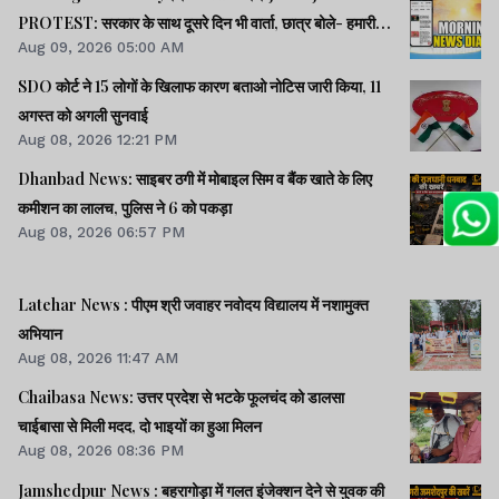
PROTEST: सरकार के साथ दूसरे दिन भी वार्ता, छात्र बोले- हमारी
Aug 09, 2026 05:00 AM
बातें सुनी गईं।। छात्रों के समर्थन में उतरी भाजपा, 10 को विधानसभा
घेराव।। भारत सहित 5 देशों पर 100% टैरिफ लगानेवाला बिल US
SDO कोर्ट ने 15 लोगों के खिलाफ कारण बताओ नोटिस जारी किया, 11
सीनेट से पास।। समेत कई खबरें व वीडियो.
अगस्त को अगली सुनवाई
Aug 08, 2026 12:21 PM
Dhanbad News: साइबर ठगी में मोबाइल सिम व बैंक खाते के लिए
कमीशन का लालच, पुलिस ने 6 को पकड़ा
Aug 08, 2026 06:57 PM
Latehar News : पीएम श्री जवाहर नवोदय विद्यालय में नशामुक्‍त
अभियान
Aug 08, 2026 11:47 AM
Chaibasa News: उत्तर प्रदेश से भटके फूलचंद को डालसा
चाईबासा से मिली मदद, दो भाइयों का हुआ मिलन
Aug 08, 2026 08:36 PM
Jamshedpur News : बहरागोड़ा में गलत इंजेक्शन देने से युवक की