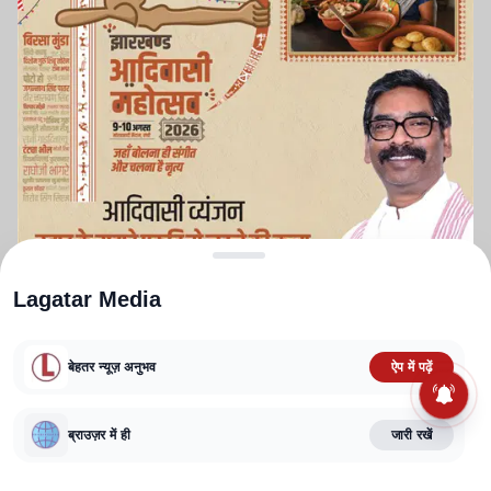
Lagatar Media
बेहतर न्यूज़ अनुभव
ऐप में पढ़ें
ABOUT US
CONTACT US
PRIVACY POLICY
TERMS AND CONDITIONS
ब्राउज़र में ही
जारी रखें
CORRECTIONS POLICY
EDITORIAL GUIDELINES
FACT CHECKING POLICY
Copyright
2025-2026
Lagatar Media Pvt. Ltd.