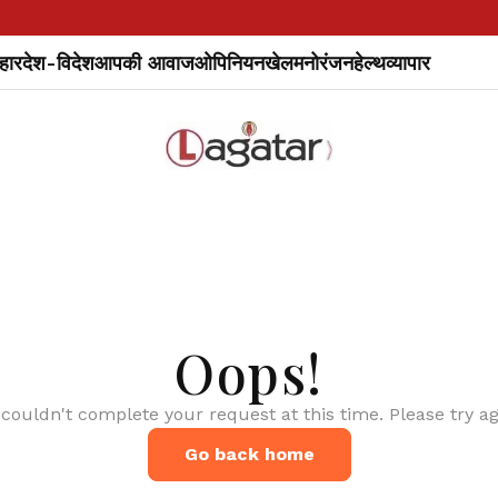
हार
देश-विदेश
आपकी आवाज
ओपिनियन
खेल
मनोरंजन
हेल्थ
व्यापार
Oops!
couldn't complete your request at this time. Please try ag
Go back home