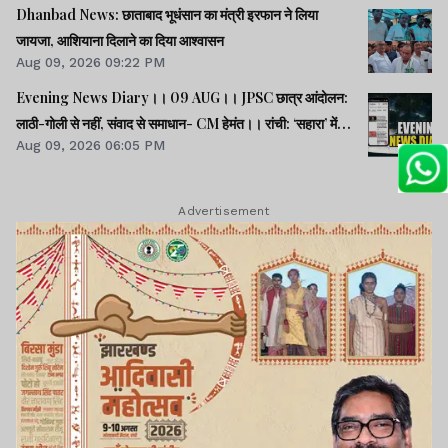
Dhanbad News: छाताबाद भूधंसान का मंत्री इरफान ने लिया
जायजा, आशियाना दिलाने का दिया आश्वासन
Aug 09, 2026 09:22 PM
Evening News Diary।। 09 AUG।। JPSC छात्र आंदोलन:
लाठी-गोली से नहीं, संवाद से समाधान- CM हेमंत।। रांची: ‘सहारा’ में
Aug 09, 2026 06:05 PM
फंसे 32600 करोड़ की वापसी को लेकर सत्याग्रह।। SC/ST क्रीमी
लेयर: भागवत के बयान राजनीतिक स्वार्थ से प्रेरित- मायावती।। समेत
अन्य खबरें व वीडियो।।
Advertisement