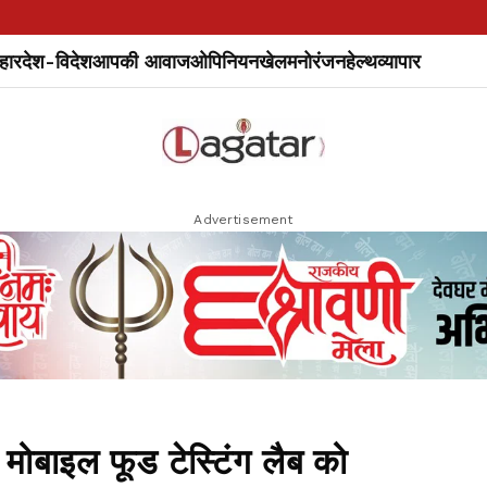
हार
देश-विदेश
आपकी आवाज
ओपिनियन
खेल
मनोरंजन
हेल्थ
व्यापार
Advertisement
बाइल फूड टेस्टिंग लैब को