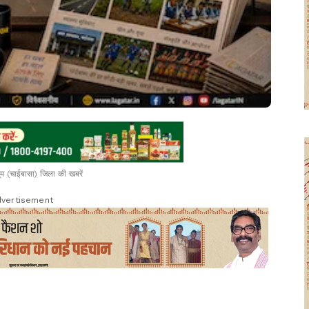
भूम (चाईबासा) जिला की खबरें
vertisement