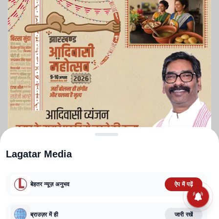
Lagatar Media
बेहतर न्यूज़ अनुभव
ऐप में पढ़ें
ABOUT US
CONTACT US
PRIVACY POLICY
TERMS AND CONDITIONS
CORRECTIONS POLICY
EDITORIAL GUIDELINES
FACT CHECKING POLICY
ब्राउज़र में ही
जारी रखें