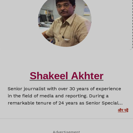
Shakeel Akhter
Senior journalist with over 30 years of experience
in the field of media and reporting. During a
remarkable tenure of 24 years as Senior Special
Correspondent at Prabhat Khabar, I have covered a
और पढ़ें
wide range of stories with depth, honesty and a
firm commitment to truth. Now with Lagatar
Media, I continue to create insightful and
Advertisement