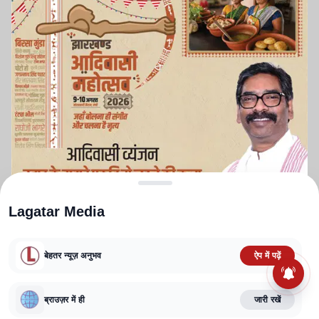
Lagatar Media
बेहतर न्यूज़ अनुभव
ऐप में पढ़ें
ABOUT US
CONTACT US
PRIVACY POLICY
TERMS AND CONDITIONS
ब्राउज़र में ही
जारी रखें
CORRECTIONS POLICY
EDITORIAL GUIDELINES
FACT CHECKING POLICY
Copyright
2025-2026
Lagatar Media Pvt. Ltd.