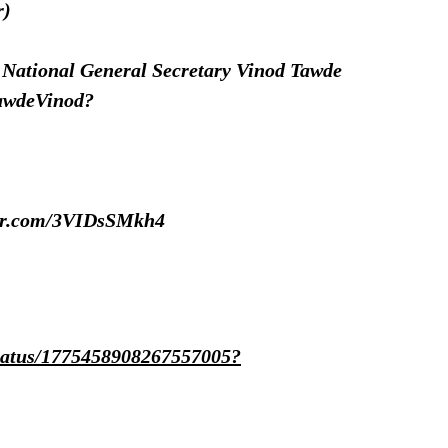
r)
`s National General Secretary Vinod Tawde
TawdeVinod?
ter.com/3VIDsSMkh4
status/1775458908267557005?