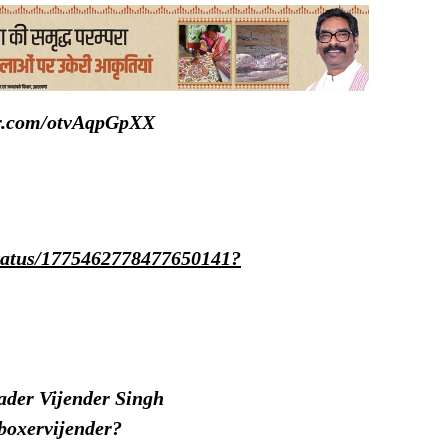
er.com/otvAqpGpXX
status/1775462778477650141?
ader Vijender Singh
/boxervijender?