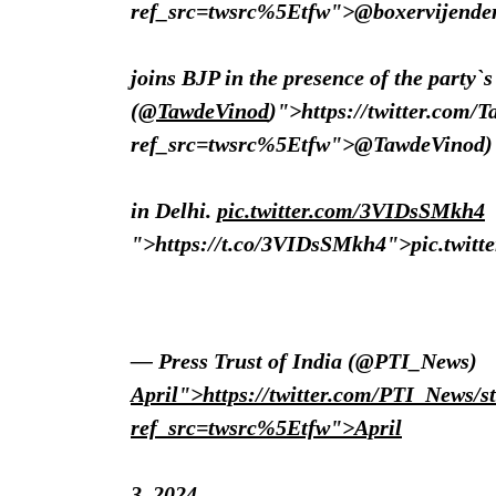
ref_src=twsrc%5Etfw">@boxervijende
joins BJP in the presence of the party
(
@TawdeVinod
)">https://twitter.com/
ref_src=twsrc%5Etfw">@TawdeVinod)
in Delhi.
pic.twitter.com/3VIDsSMkh4
">https://t.co/3VIDsSMkh4">pic.twit
— Press Trust of India (@PTI_News)
April">https://twitter.com/PTI_News/
ref_src=twsrc%5Etfw">April
3, 2024