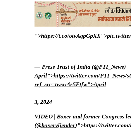
">https://t.co/otvAqpGpXX">pic.twitt
— Press Trust of India (@PTI_News)
April">https://twitter.com/PTI_News/
ref_src=twsrc%5Etfw">April
3, 2024
VIDEO | Boxer and former Congress le
(
@boxervijender
)">https://twitter.com