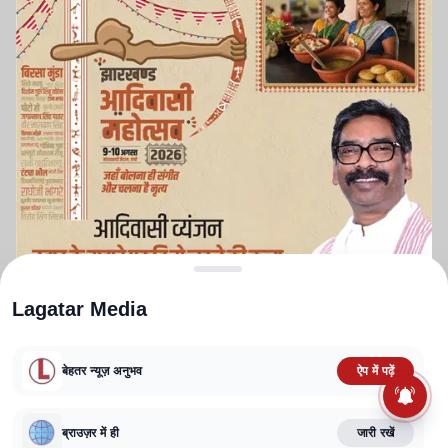
Lagatar Media
बेहतर न्यूज़ अनुभव
ऐप में पढ़ें
ABOUT US
CONTACT US
PRIVACY POLICY
TERMS AND CONDITIONS
ब्राउज़र में ही
जारी रखें
CORRECTIONS POLICY
EDITORIAL GUIDELINES
FACT CHECKING POLICY