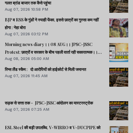
गलत ब्रांड बाजार तक कैसे पहुंचा
Aug 07, 2026 10:58 PM
BJP व RSS के गुंडों ने स्याही फेंका, इससे छात्रों का गुस्सा कम नहीं
होगा : नेहा बोरा
Aug 07, 2026 03:12 PM
Morning news diary।। 08 AUG।। JPSC-JSSC
Protest: छात्रों व सरकार के बीच पहली वार्ता रही सकारात्मक।।
Aug 08, 2026 05:00 AM
साइबर क्राइम मामलों की जांच में झारखंड पुलिस फिसड्डी।।संसद में
विपक्षी दलों का हंगामा, कार्यवाही स्थगित।। समेत कई खबरें व वीडियो.
रिम्स लैंड स्कैम : दो आरोपियों को हाईकोर्ट से मिली जमानत
Aug 07, 2026 11:45 AM
सड़क से सत्ता तक - JPSC-JSSC आंदोलन का मास्टरस्ट्रोक
Aug 07, 2026 07:25 AM
ESL Steel की बड़ी उपलब्धि, V-WIRRO व V-DUCPIPE को