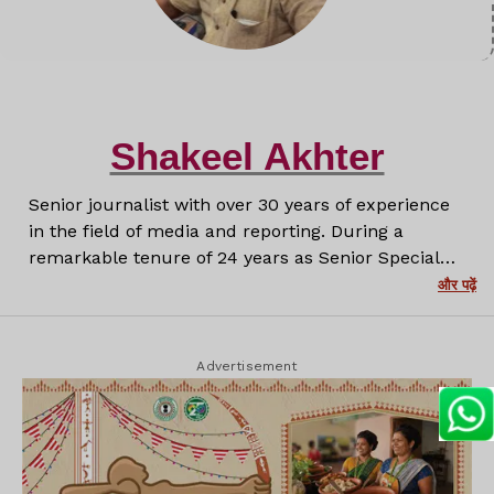
Shakeel Akhter
Senior journalist with over 30 years of experience
in the field of media and reporting. During a
remarkable tenure of 24 years as Senior Special
Correspondent at Prabhat Khabar, I have covered a
और पढ़ें
wide range of stories with depth, honesty and a
firm commitment to truth. Now with Lagatar
Media, I continue to create insightful and
Advertisement
impactful journalism that informs and engages
readers.