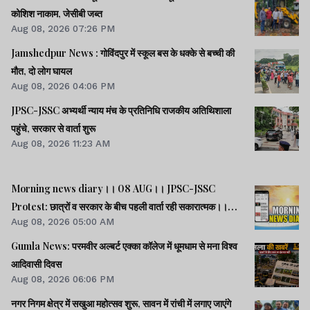
कोशिश नाकाम, जेसीबी जब्त
Aug 08, 2026 07:26 PM
Jamshedpur News : गोविंदपुर में स्कूल बस के धक्के से बच्ची की
मौत, दो लोग घायल
Aug 08, 2026 04:06 PM
JPSC-JSSC अभ्यर्थी न्याय मंच के प्रतिनिधि राजकीय अतिथिशाला
पहुंचे, सरकार से वार्ता शुरू
Aug 08, 2026 11:23 AM
Morning news diary।। 08 AUG।। JPSC-JSSC
Protest: छात्रों व सरकार के बीच पहली वार्ता रही सकारात्मक।।
Aug 08, 2026 05:00 AM
साइबर क्राइम मामलों की जांच में झारखंड पुलिस फिसड्डी।।संसद में
विपक्षी दलों का हंगामा, कार्यवाही स्थगित।। समेत कई खबरें व वीडियो.
Gumla News: परमवीर अल्बर्ट एक्का कॉलेज में धूमधाम से मना विश्व
आदिवासी दिवस
Aug 08, 2026 06:06 PM
नगर निगम क्षेत्र में सखुआ महोत्सव शुरू, सावन में रांची में लगाए जाएंगे