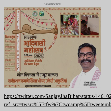
Advertisement
https://twitter.com/SanjayJhaBihar/status/140
ref_src=twsrc%5Etfw%7Ctwcamp%5Etweetem