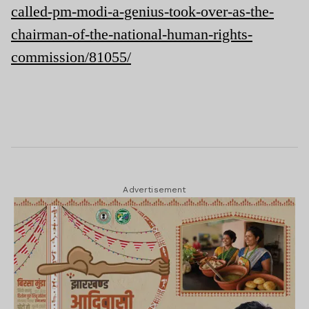
called-pm-modi-a-genius-took-over-as-the-
chairman-of-the-national-human-rights-
commission/81055/
Advertisement