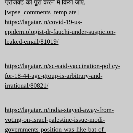
प्रोजेक्ट को पूरा करने में किया जाए.
[wpse_comments_template]
https://lagatar.in/covid-19-us-
epidemiologist-dr-fauchi-under-suspicion-
leaked-email/81019/
https://lagatar.in/sc-said-vaccination-policy-
for-18-44-age-group-is-arbitrary-and-
irrational/80821/
https://lagatar.in/india-stayed-away-from-
voting-on-israel-palestine-issue-modi-
governments-position-was-like-bat-of-