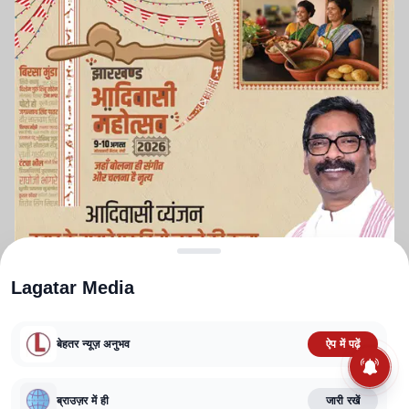
Lagatar Media
बेहतर न्यूज़ अनुभव
ऐप में पढ़ें
ABOUT US
CONTACT US
PRIVACY POLICY
TERMS AND CONDITIONS
ब्राउज़र में ही
जारी रखें
CORRECTIONS POLICY
EDITORIAL GUIDELINES
FACT CHECKING POLICY