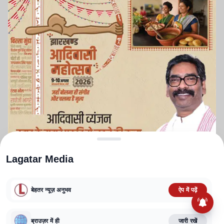
Lagatar Media
बेहतर न्यूज़ अनुभव
ऐप में पढ़ें
ABOUT US
CONTACT US
PRIVACY POLICY
TERMS AND CONDITIONS
CORRECTIONS POLICY
EDITORIAL GUIDELINES
FACT CHECKING POLICY
ब्राउज़र में ही
जारी रखें