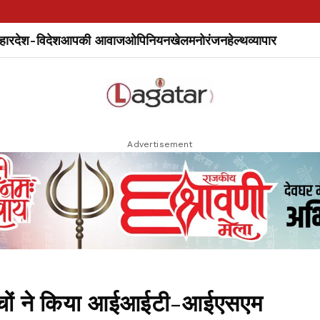
हार
देश-विदेश
आपकी आवाज
ओपिनियन
खेल
मनोरंजन
हेल्थ
व्यापार
Advertisement
बच्चों ने किया आईआईटी-आईएसएम