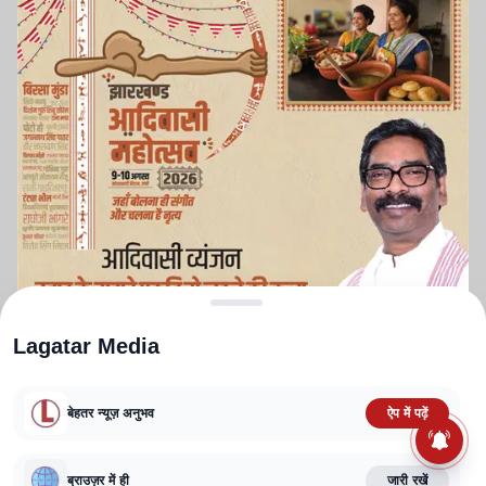
Lagatar Media
बेहतर न्यूज़ अनुभव
ऐप में पढ़ें
ABOUT US
CONTACT US
PRIVACY POLICY
TERMS AND CONDITIONS
ब्राउज़र में ही
जारी रखें
CORRECTIONS POLICY
EDITORIAL GUIDELINES
FACT CHECKING POLICY